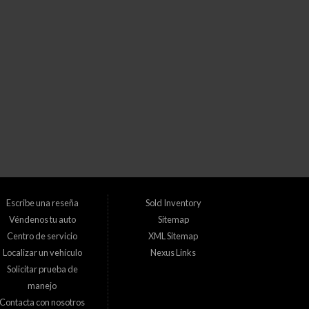
¡HAGA CLIC PARA OBTENER LA
APROBACIÓN!
 aquí pague aquí (BHPH) en Lakewood y Thornton, Colorado. Entendemos que
s en ofrecer soluciones de financiamiento para personas con mal crédito, sin
Escribe una reseña
Sold Inventory
Véndenos tu auto
Sitemap
Centro de servicio
XML Sitemap
Localizar un vehículo
Nexus Links
Solicitar prueba de
manejo
us necesidades y presupuesto. Nos enorgullece atender las siguientes
Contacta con nosotros