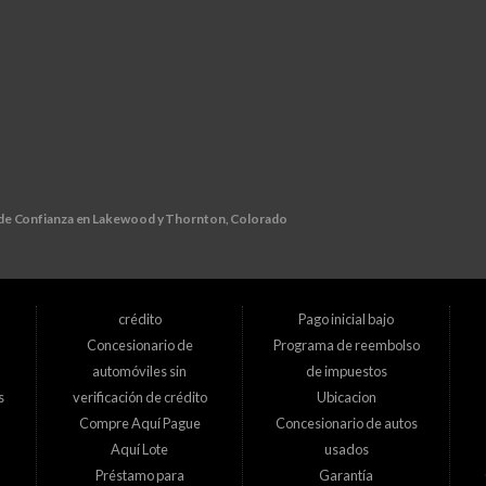
 de Confianza en Lakewood y Thornton, Colorado
torial crediticio? No busque más allá de D1 Auto Credit, su concesionario de compra
la obtención de financiamiento automotriz tradicional. Es por eso que nos especializamo
crédito
Pago inicial bajo
Concesionario de
Programa de reembolso
s ubicaciones convenientes para atender mejor a nuestros valiosos clientes:
automóviles sin
de impuestos
s
verificación de crédito
Ubicacion
Compre Aquí Pague
Concesionario de autos
Aquí Lote
usados
r equipo está listo para ayudarle a encontrar el vehículo perfecto que se adapte a s
Préstamo para
Garantía